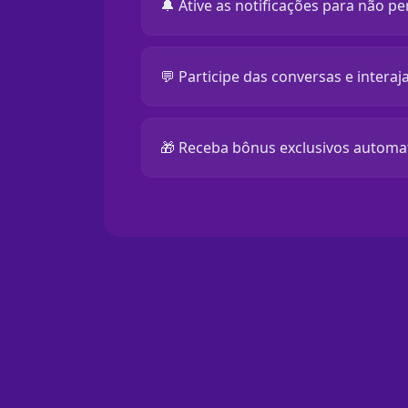
🔔 Ative as notificações para não p
💬 Participe das conversas e interaj
🎁 Receba bônus exclusivos autom