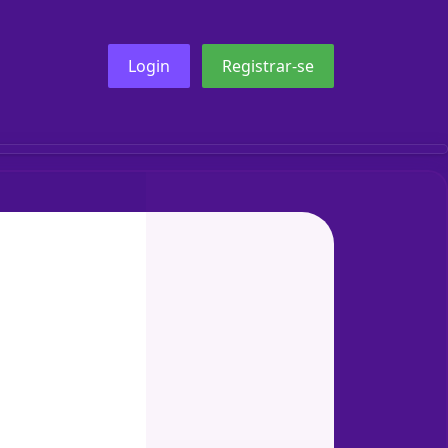
Login
Registrar-se