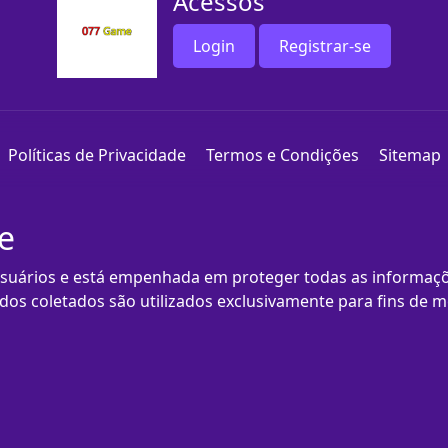
Acessos
Login
Registrar-se
Políticas de Privacidade
Termos e Condições
Sitemap
de
 usuários e está empenhada em proteger todas as informaçõ
os coletados são utilizados exclusivamente para fins de m