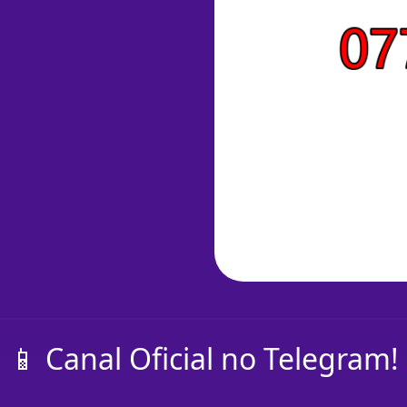
📱 Canal Oficial no Telegram!