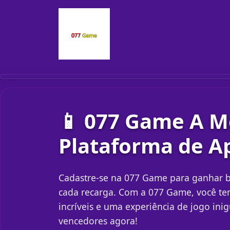
📱 077 Game A M
Plataforma de A
Cadastre-se na 077 Game para ganhar 
cada recarga. Com a 077 Game, você t
incríveis e uma experiência de jogo inig
vencedores agora!