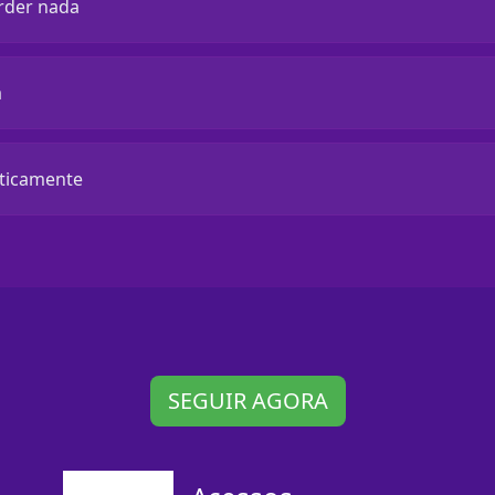
erder nada
a
aticamente
SEGUIR AGORA