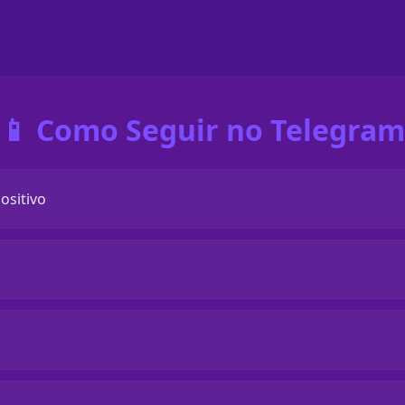
📱 Como Seguir no Telegram
ositivo