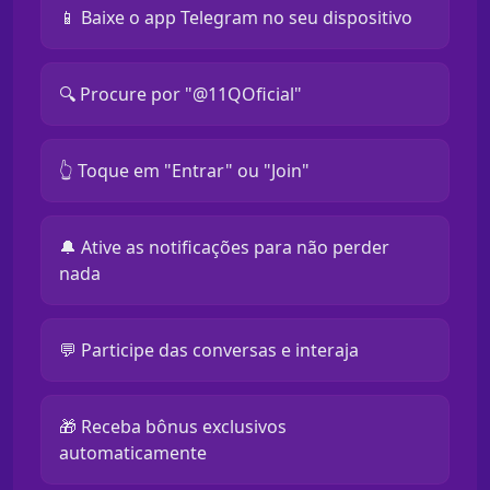
📱 Baixe o app Telegram no seu dispositivo
🔍 Procure por "@11QOficial"
👆 Toque em "Entrar" ou "Join"
🔔 Ative as notificações para não perder
nada
💬 Participe das conversas e interaja
🎁 Receba bônus exclusivos
automaticamente