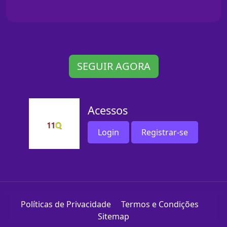
SEGUIR AGORA
Acessos
Login
Registrar-se
Políticas de Privacidade
Termos e Condições
Sitemap