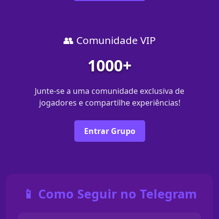
👥 Comunidade VIP
1000+
Junte-se a uma comunidade exclusiva de
jogadores e compartilhe experiências!
Entrar Grupo
📱 Como Seguir no Telegram