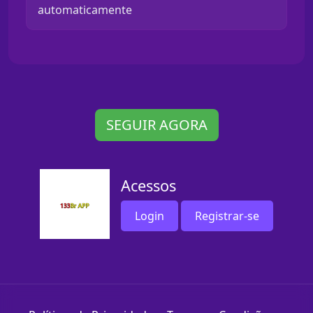
automaticamente
SEGUIR AGORA
Acessos
Login
Registrar-se