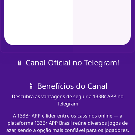
📱 Canal Oficial no Telegram!
📱 Benefícios do Canal
Descubra as vantagens de seguir a 133Br APP no
Telegram
A 133Br APP é líder entre os cassinos online — a
plataforma 133Br APP Brasil reúne diversos jogos de
azar, sendo a opção mais confiável para os jogadores.