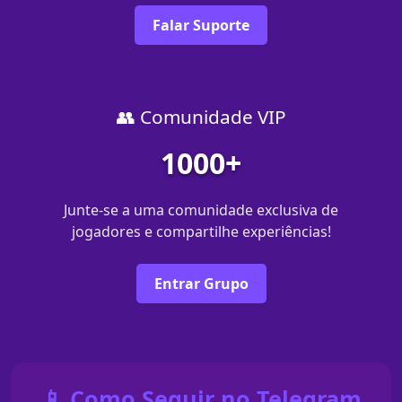
Falar Suporte
👥 Comunidade VIP
1000+
Junte-se a uma comunidade exclusiva de
jogadores e compartilhe experiências!
Entrar Grupo
📱 Como Seguir no Telegram