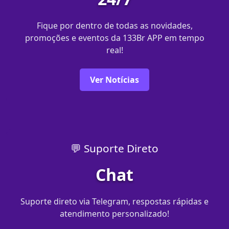
Fique por dentro de todas as novidades,
promoções e eventos da 133Br APP em tempo
real!
Ver Notícias
💬 Suporte Direto
Chat
Suporte direto via Telegram, respostas rápidas e
atendimento personalizado!