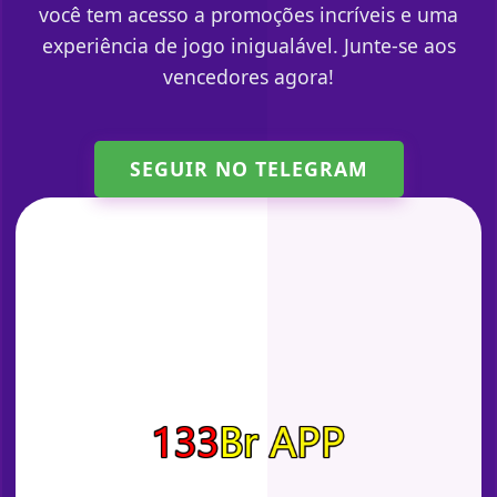
você tem acesso a promoções incríveis e uma
experiência de jogo inigualável. Junte-se aos
vencedores agora!
SEGUIR NO TELEGRAM