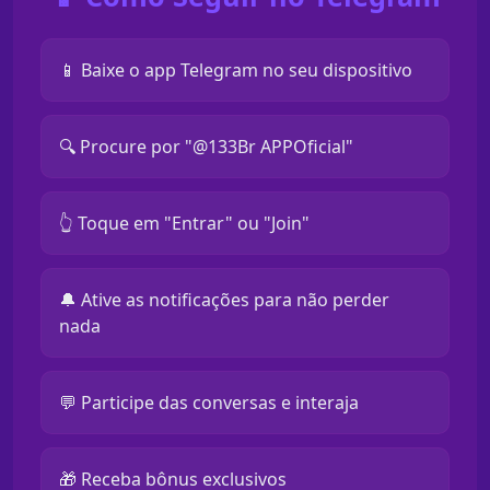
📱 Baixe o app Telegram no seu dispositivo
🔍 Procure por "@133Br APPOficial"
👆 Toque em "Entrar" ou "Join"
🔔 Ative as notificações para não perder
nada
💬 Participe das conversas e interaja
🎁 Receba bônus exclusivos