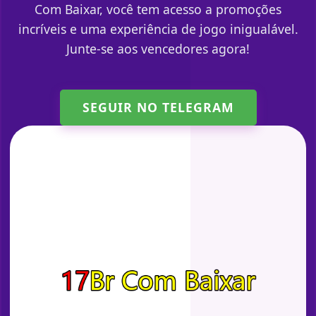
Com Baixar, você tem acesso a promoções
incríveis e uma experiência de jogo inigualável.
Junte-se aos vencedores agora!
SEGUIR NO TELEGRAM