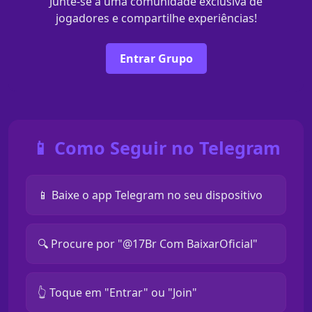
Junte-se a uma comunidade exclusiva de
jogadores e compartilhe experiências!
Entrar Grupo
📱 Como Seguir no Telegram
📱 Baixe o app Telegram no seu dispositivo
🔍 Procure por "@17Br Com BaixarOficial"
👆 Toque em "Entrar" ou "Join"