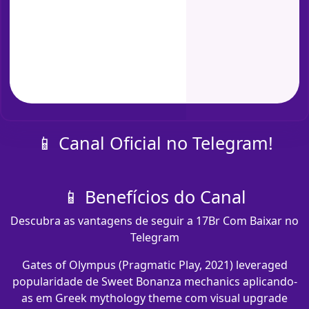
📱 Canal Oficial no Telegram!
📱 Benefícios do Canal
Descubra as vantagens de seguir a 17Br Com Baixar no
Telegram
Gates of Olympus (Pragmatic Play, 2021) leveraged
popularidade de Sweet Bonanza mechanics aplicando-
as em Greek mythology theme com visual upgrade