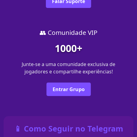
Falar Suporte
👥 Comunidade VIP
1000+
Junte-se a uma comunidade exclusiva de
jogadores e compartilhe experiências!
Entrar Grupo
📱 Como Seguir no Telegram