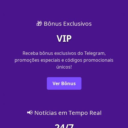
🎁 Bônus Exclusivos
VIP
Receba bônus exclusivos do Telegram,
promoções especiais e códigos promocionais
únicos!
Ver Bônus
📢 Notícias em Tempo Real
24/7