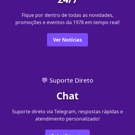
Fique por dentro de todas as novidades,
promoções e eventos da 1978 em tempo real!
Ver Notícias
💬 Suporte Direto
Chat
Suporte direto via Telegram, respostas rápidas e
atendimento personalizado!