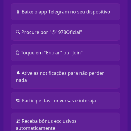
📱 Baixe o app Telegram no seu dispositivo
🔍 Procure por "@1978Oficial"
👆 Toque em "Entrar" ou "Join"
🔔 Ative as notificações para não perder
nada
💬 Participe das conversas e interaja
🎁 Receba bônus exclusivos
automaticamente