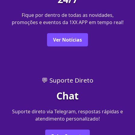
Fique por dentro de todas as novidades,
promoções e eventos da 1XX APP em tempo real!
Ver Notícias
💬 Suporte Direto
Chat
Suporte direto via Telegram, respostas rápidas e
atendimento personalizado!