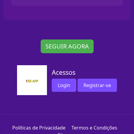
SEGUIR AGORA
Acessos
Login
Registrar-se
Políticas de Privacidade
Termos e Condições