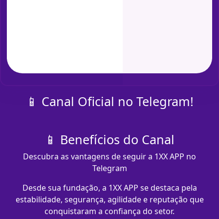
📱 Canal Oficial no Telegram!
📱 Benefícios do Canal
Descubra as vantagens de seguir a 1XX APP no
Telegram
Desde sua fundação, a 1XX APP se destaca pela
estabilidade, segurança, agilidade e reputação que
conquistaram a confiança do setor.