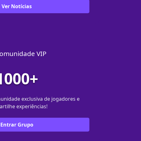
Ver Notícias
Comunidade VIP
1000+
unidade exclusiva de jogadores e
rtilhe experiências!
Entrar Grupo