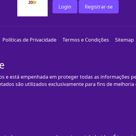
Login
Registrar-se
Políticas de Privacidade
Termos e Condições
Sitemap
de
rios e está empenhada em proteger todas as informações p
tados são utilizados exclusivamente para fins de melhoria