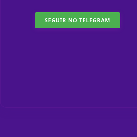
SEGUIR NO TELEGRAM