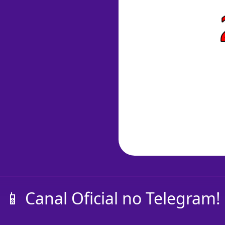
📱 Canal Oficial no Telegram!