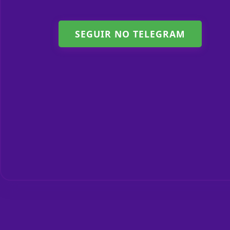
SEGUIR NO TELEGRAM