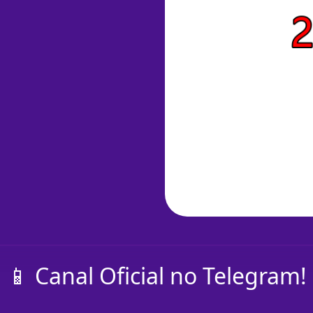
📱 Canal Oficial no Telegram!