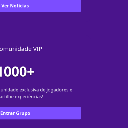
Ver Notícias
Comunidade VIP
1000+
unidade exclusiva de jogadores e
rtilhe experiências!
Entrar Grupo