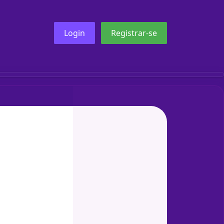
Login
Registrar-se