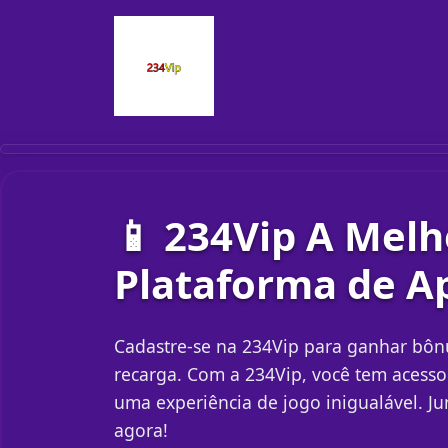
📱 234Vip A Melh
Plataforma de A
Cadastre-se na 234Vip para ganhar bôn
recarga. Com a 234Vip, você tem acesso
uma experiência de jogo inigualável. J
agora!