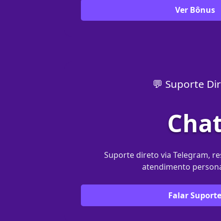
Ver Bônus
💬 Suporte Di
Cha
Suporte direto via Telegram, r
atendimento persona
Falar Suport