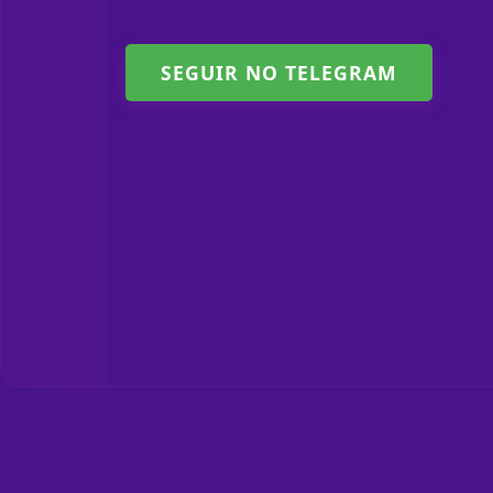
SEGUIR NO TELEGRAM