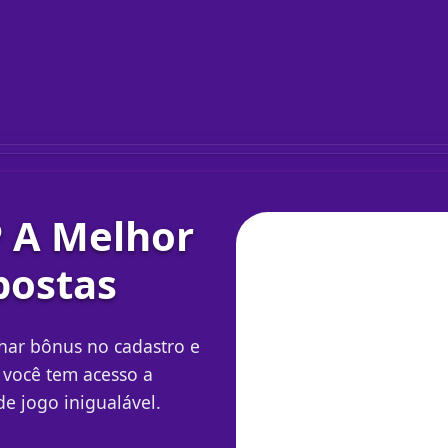
 A Melhor
postas
har bônus no cadastro e
você tem acesso a
e jogo inigualável.