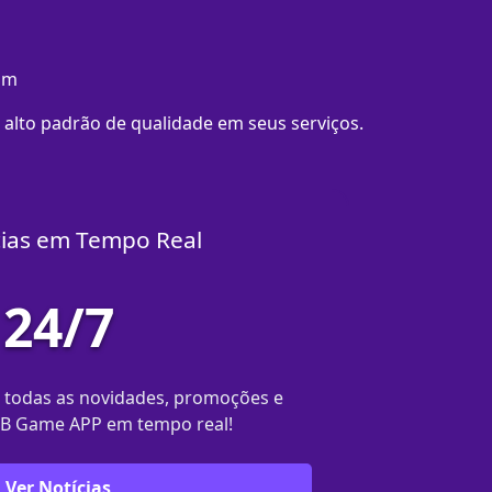
am
 alto padrão de qualidade em seus serviços.
cias em Tempo Real
24/7
e todas as novidades, promoções e
7B Game APP em tempo real!
Ver Notícias