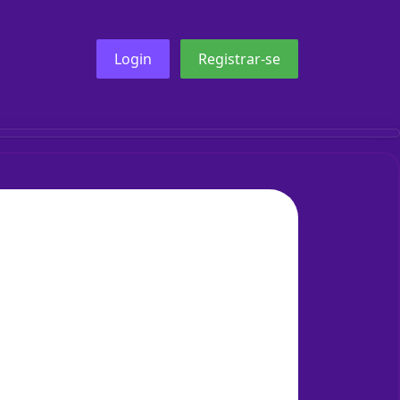
Login
Registrar-se