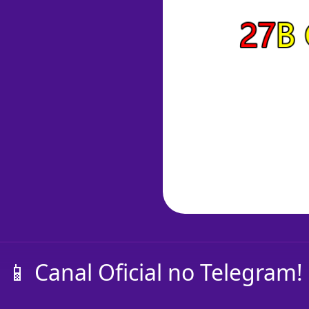
📱 Canal Oficial no Telegram!