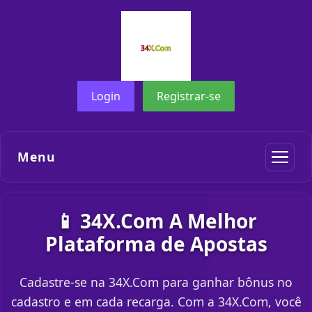
Login
Registrar-se
Menu
📱 34X.Com A Melhor
Plataforma de Apostas
Cadastre-se na 34X.Com para ganhar bônus no
cadastro e em cada recarga. Com a 34X.Com, você