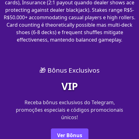
cards), Insurance (2:1 payout quando dealer shows ace
protecting against dealer blackjack). Stakes range R$5-
R$50.000+ accommodating casual players e high rollers.
Card counting é theoretically possible mas multi-deck
shoes (6-8 decks) e frequent shuffles mitigate
effectiveness, mantendo balanced gameplay.
🎁 Bônus Exclusivos
VIP
Receba bônus exclusivos do Telegram,
promoções especiais e códigos promocionais
únicos!
Ver Bônus