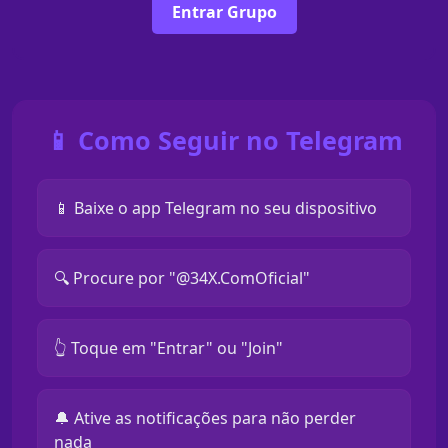
Entrar Grupo
📱 Como Seguir no Telegram
📱 Baixe o app Telegram no seu dispositivo
🔍 Procure por "@34X.ComOficial"
👆 Toque em "Entrar" ou "Join"
🔔 Ative as notificações para não perder
nada