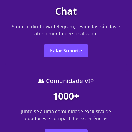
Chat
Suporte direto via Telegram, respostas rápidas e
atendimento personalizado!
Falar Suporte
👥 Comunidade VIP
1000+
Junte-se a uma comunidade exclusiva de
jogadores e compartilhe experiências!