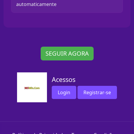
automaticamente
SEGUIR AGORA
Acessos
Login
Registrar-se