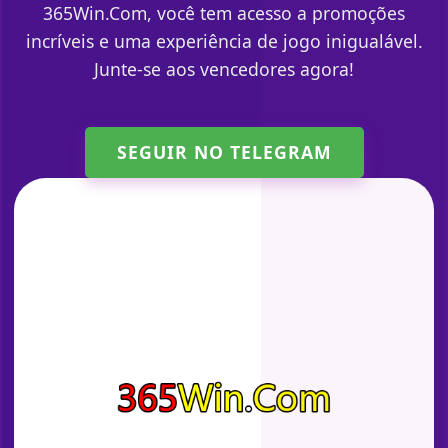
365Win.Com, você tem acesso a promoções
incríveis e uma experiência de jogo inigualável.
Junte-se aos vencedores agora!
SEGUIR NO TELEGRAM