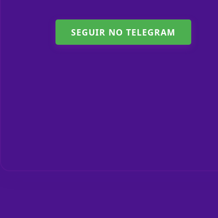
SEGUIR NO TELEGRAM