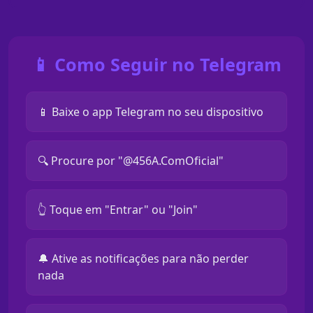
📱 Como Seguir no Telegram
📱 Baixe o app Telegram no seu dispositivo
🔍 Procure por "@456A.ComOficial"
👆 Toque em "Entrar" ou "Join"
🔔 Ative as notificações para não perder
nada