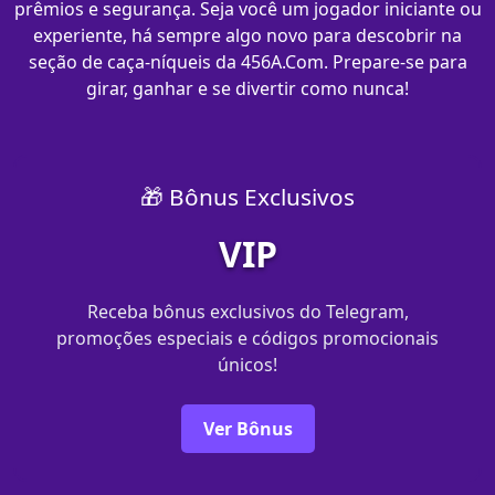
prêmios e segurança. Seja você um jogador iniciante ou
experiente, há sempre algo novo para descobrir na
seção de caça-níqueis da 456A.Com. Prepare-se para
girar, ganhar e se divertir como nunca!
🎁 Bônus Exclusivos
VIP
Receba bônus exclusivos do Telegram,
promoções especiais e códigos promocionais
únicos!
Ver Bônus