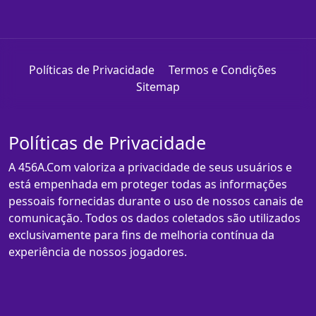
Políticas de Privacidade
Termos e Condições
Sitemap
Políticas de Privacidade
A 456A.Com valoriza a privacidade de seus usuários e
está empenhada em proteger todas as informações
pessoais fornecidas durante o uso de nossos canais de
comunicação. Todos os dados coletados são utilizados
exclusivamente para fins de melhoria contínua da
experiência de nossos jogadores.