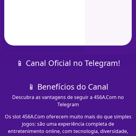
📱 Canal Oficial no Telegram!
📱 Benefícios do Canal
Descubra as vantagens de seguir a 456A.Com no
Telegram
Os slot 456A.Com oferecem muito mais do que simples
jogos: são uma experiência completa de
entretenimento online, com tecnologia, diversidade,