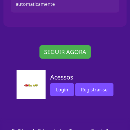
automaticamente
SEGUIR AGORA
Acessos
Login
Registrar-se