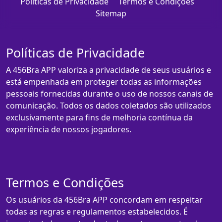
Políticas de Privacidade
Termos e Condições
Sitemap
Políticas de Privacidade
A 456Bra APP valoriza a privacidade de seus usuários e
está empenhada em proteger todas as informações
pessoais fornecidas durante o uso de nossos canais de
comunicação. Todos os dados coletados são utilizados
exclusivamente para fins de melhoria contínua da
experiência de nossos jogadores.
Termos e Condições
Os usuários da 456Bra APP concordam em respeitar
todas as regras e regulamentos estabelecidos. É