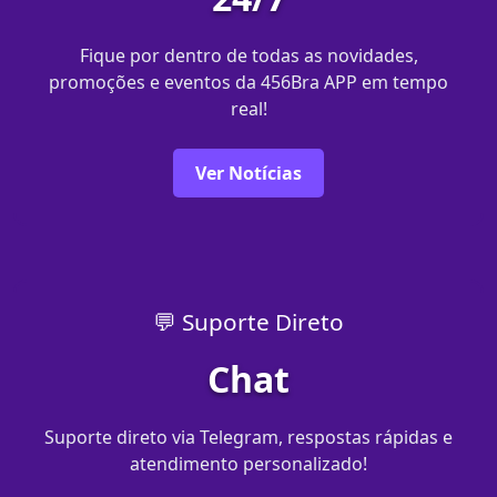
Fique por dentro de todas as novidades,
promoções e eventos da 456Bra APP em tempo
real!
Ver Notícias
💬 Suporte Direto
Chat
Suporte direto via Telegram, respostas rápidas e
atendimento personalizado!