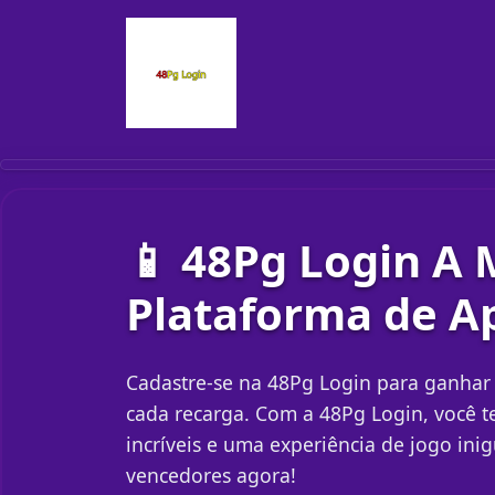
📱 48Pg Login A 
Plataforma de A
Cadastre-se na 48Pg Login para ganhar
cada recarga. Com a 48Pg Login, você 
incríveis e uma experiência de jogo inig
vencedores agora!