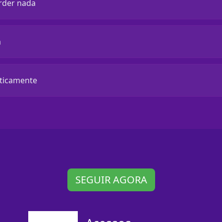
erder nada
a
aticamente
SEGUIR AGORA