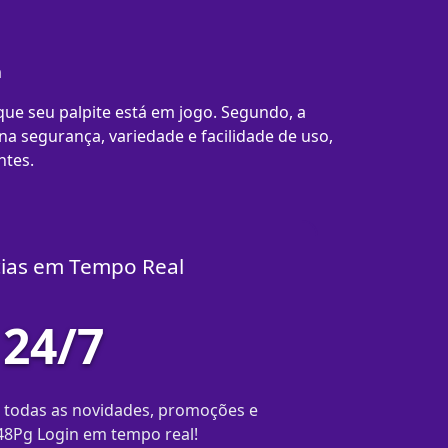
m
ue seu palpite está em jogo. Segundo, a
a segurança, variedade e facilidade de uso,
ntes.
cias em Tempo Real
24/7
e todas as novidades, promoções e
48Pg Login em tempo real!