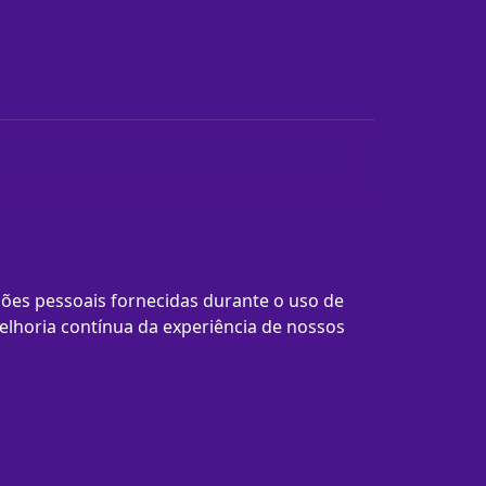
ções pessoais fornecidas durante o uso de
elhoria contínua da experiência de nossos