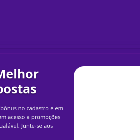
Melhor
postas
 bônus no cadastro e em
tem acesso a promoções
ualável. Junte-se aos