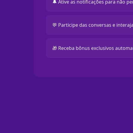
🔔 Ative as notificações para não p
💬 Participe das conversas e interaj
🎁 Receba bônus exclusivos autom