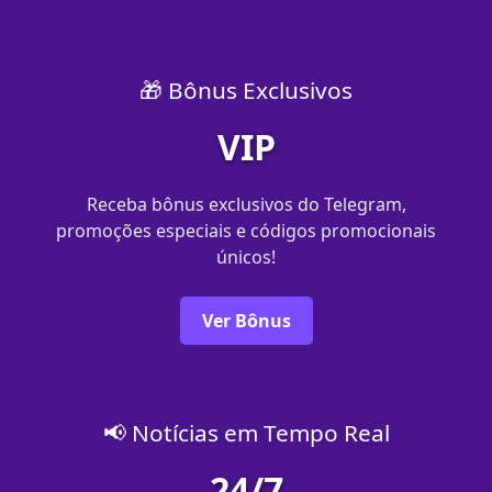
🎁 Bônus Exclusivos
VIP
Receba bônus exclusivos do Telegram,
promoções especiais e códigos promocionais
únicos!
Ver Bônus
📢 Notícias em Tempo Real
24/7