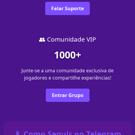
Falar Suporte
👥 Comunidade VIP
1000+
Junte-se a uma comunidade exclusiva de
jogadores e compartilhe experiências!
Entrar Grupo
📱 Como Seguir no Telegram