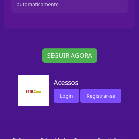
automaticamente
SEGUIR AGORA
Acessos
Login
Registrar-se