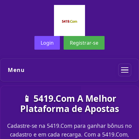
Login
Registrar-se
Menu
📱 5419.Com A Melhor
Plataforma de Apostas
Cadastre-se na 5419.Com para ganhar bônus no
cadastro e em cada recarga. Com a 5419.Com,