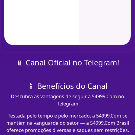
📱 Canal Oficial no Telegram!
📱 Benefícios do Canal
Descubra as vantagens de seguir a 54999.Com no
Telegram
Testada pelo tempo e pelo mercado, a 54999.Com se
mantém na vanguarda do setor — a 54999.Com Brasil
oferece promoções diversas e saques sem restrições.