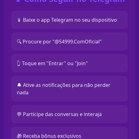
📱 Baixe o app Telegram no seu dispositivo
🔍 Procure por "@54999.ComOficial"
👆 Toque em "Entrar" ou "Join"
🔔 Ative as notificações para não perder
nada
💬 Participe das conversas e interaja
🎁 Receba bônus exclusivos