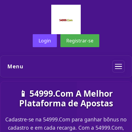
Login
Registrar-se
Menu
📱 54999.Com A Melhor
Plataforma de Apostas
Cadastre-se na 54999.Com para ganhar bônus no
cadastro e em cada recarga. Com a 54999.Com,