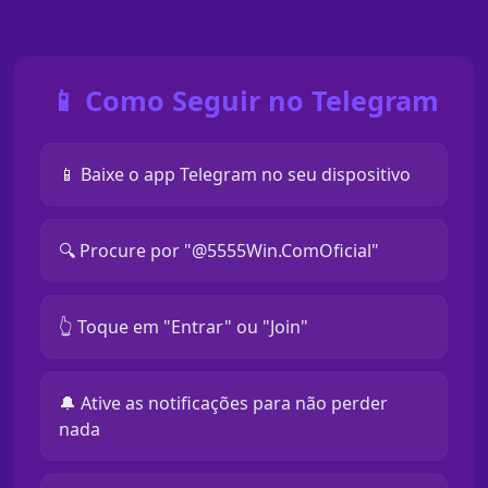
📱 Como Seguir no Telegram
📱 Baixe o app Telegram no seu dispositivo
🔍 Procure por "@5555Win.ComOficial"
👆 Toque em "Entrar" ou "Join"
🔔 Ative as notificações para não perder
nada