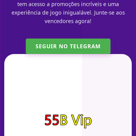
tem acesso a promoções incríveis e uma
experiência de jogo inigualável. Junte-se aos
vencedores agora!
SEGUIR NO TELEGRAM