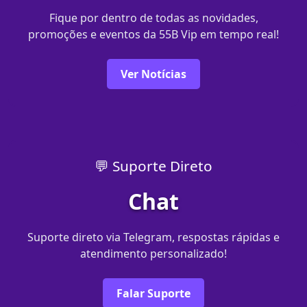
Fique por dentro de todas as novidades,
promoções e eventos da 55B Vip em tempo real!
Ver Notícias
💬 Suporte Direto
Chat
Suporte direto via Telegram, respostas rápidas e
atendimento personalizado!
Falar Suporte