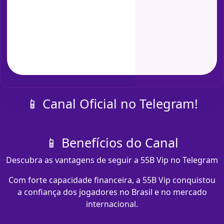
📱 Canal Oficial no Telegram!
📱 Benefícios do Canal
Descubra as vantagens de seguir a 55B Vip no Telegram
Com forte capacidade financeira, a 55B Vip conquistou
a confiança dos jogadores no Brasil e no mercado
internacional.