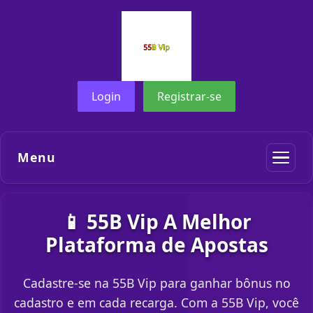
Login
Registrar-se
Menu
📱 55B Vip A Melhor
Plataforma de Apostas
Cadastre-se na 55B Vip para ganhar bônus no
cadastro e em cada recarga. Com a 55B Vip, você