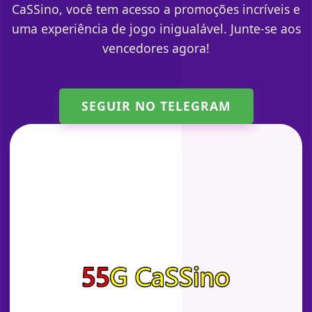
CaSSino, você tem acesso a promoções incríveis e
uma experiência de jogo inigualável. Junte-se aos
vencedores agora!
SEGUIR NO TELEGRAM