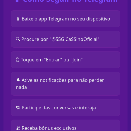
📱 Baixe o app Telegram no seu dispositivo
🔍 Procure por "@55G CaSSinoOficial"
👆 Toque em "Entrar" ou "Join"
🔔 Ative as notificações para não perder
nada
💬 Participe das conversas e interaja
🎁 Receba bônus exclusivos