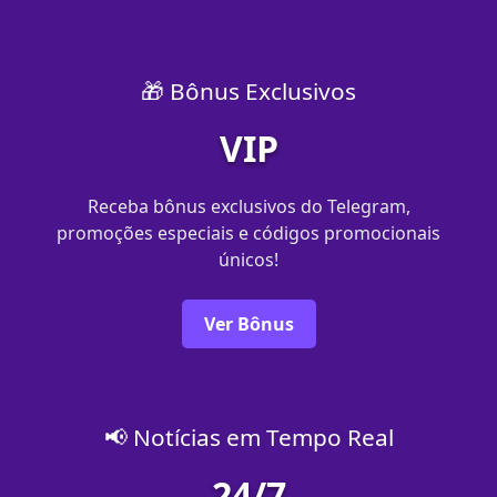
🎁 Bônus Exclusivos
VIP
Receba bônus exclusivos do Telegram,
promoções especiais e códigos promocionais
únicos!
Ver Bônus
📢 Notícias em Tempo Real
24/7