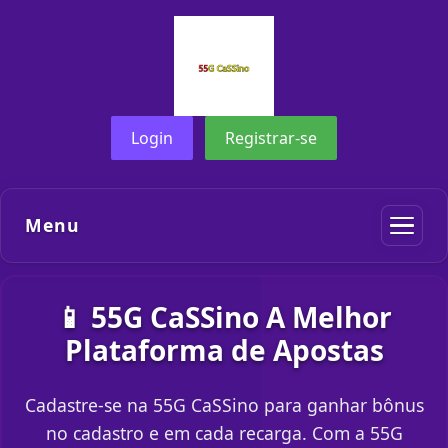
Login
Registrar-se
Menu
📱 55G CaSSino A Melhor
Plataforma de Apostas
Cadastre-se na 55G CaSSino para ganhar bônus
no cadastro e em cada recarga. Com a 55G