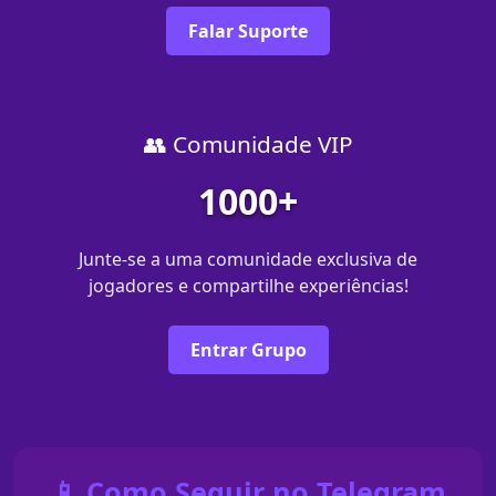
Falar Suporte
👥 Comunidade VIP
1000+
Junte-se a uma comunidade exclusiva de
jogadores e compartilhe experiências!
Entrar Grupo
📱 Como Seguir no Telegram