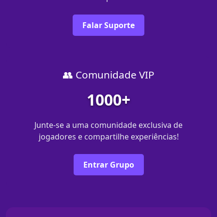
Falar Suporte
👥 Comunidade VIP
1000+
Junte-se a uma comunidade exclusiva de
jogadores e compartilhe experiências!
Entrar Grupo