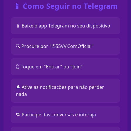
📱 Como Seguir no Telegram
📱 Baixe o app Telegram no seu dispositivo
🔍 Procure por "@55VV.ComOficial"
👆 Toque em "Entrar" ou "Join"
🔔 Ative as notificações para não perder
nada
💬 Participe das conversas e interaja