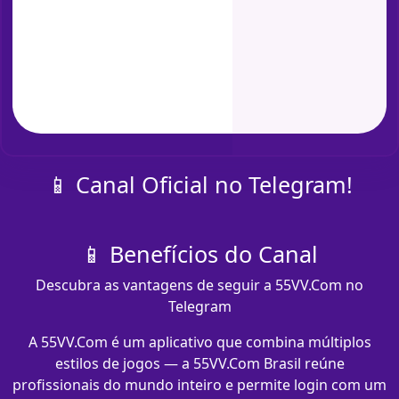
📱 Canal Oficial no Telegram!
📱 Benefícios do Canal
Descubra as vantagens de seguir a 55VV.Com no
Telegram
A 55VV.Com é um aplicativo que combina múltiplos
estilos de jogos — a 55VV.Com Brasil reúne
profissionais do mundo inteiro e permite login com um