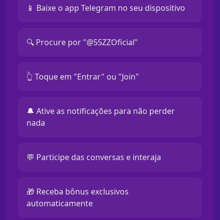
📱 Baixe o app Telegram no seu dispositivo
🔍 Procure por "@55ZZOficial"
👆 Toque em "Entrar" ou "Join"
🔔 Ative as notificações para não perder
nada
💬 Participe das conversas e interaja
🎁 Receba bônus exclusivos
automaticamente