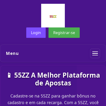
Login
Registrar-se
Menu
📱 55ZZ A Melhor Plataforma
de Apostas
Cadastre-se na 55ZZ para ganhar bônus no
cadastro e em cada recarga. Com a 55ZZ, você