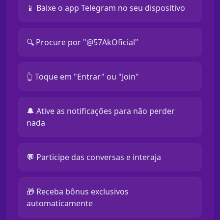
📱 Baixe o app Telegram no seu dispositivo
🔍 Procure por "@57AkOficial"
👆 Toque em "Entrar" ou "Join"
🔔 Ative as notificações para não perder
nada
💬 Participe das conversas e interaja
🎁 Receba bônus exclusivos
automaticamente