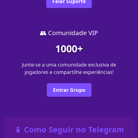
Falar Suporte
👥 Comunidade VIP
1000+
Junte-se a uma comunidade exclusiva de
jogadores e compartilhe experiências!
Entrar Grupo
📱 Como Seguir no Telegram