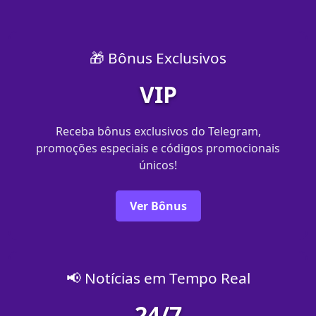
🎁 Bônus Exclusivos
VIP
Receba bônus exclusivos do Telegram,
promoções especiais e códigos promocionais
únicos!
Ver Bônus
📢 Notícias em Tempo Real
24/7