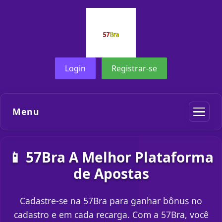
Login
Registrar-se
Menu
📱 57Bra A Melhor Plataforma
de Apostas
Cadastre-se na 57Bra para ganhar bônus no
cadastro e em cada recarga. Com a 57Bra, você