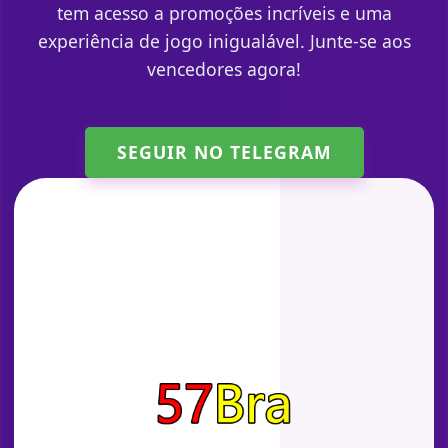
tem acesso a promoções incríveis e uma
experiência de jogo inigualável. Junte-se aos
vencedores agora!
SEGUIR NO TELEGRAM