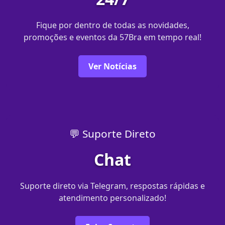
Fique por dentro de todas as novidades,
promoções e eventos da 57Bra em tempo real!
Ver Notícias
💬 Suporte Direto
Chat
Suporte direto via Telegram, respostas rápidas e
atendimento personalizado!