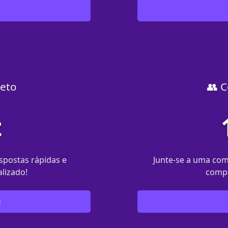
reto
👥 
t
espostas rápidas e
Junte-se a uma com
lizado!
compa
e