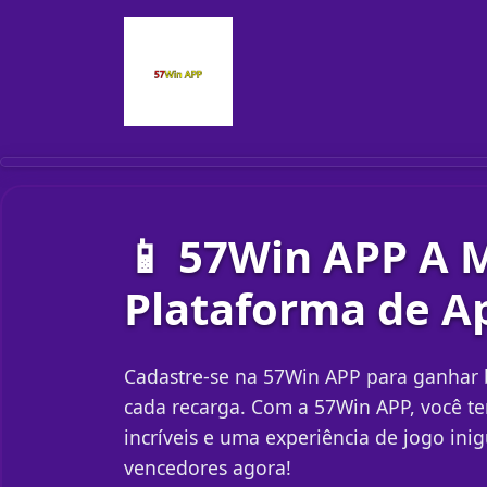
📱 57Win APP A 
Plataforma de A
Cadastre-se na 57Win APP para ganhar 
cada recarga. Com a 57Win APP, você t
incríveis e uma experiência de jogo inig
vencedores agora!