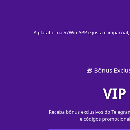
A plataforma 57Win APP é justa e imparcial
🎁 Bônus Exclu
VIP
Receba bônus exclusivos do Telegra
e códigos promocionai