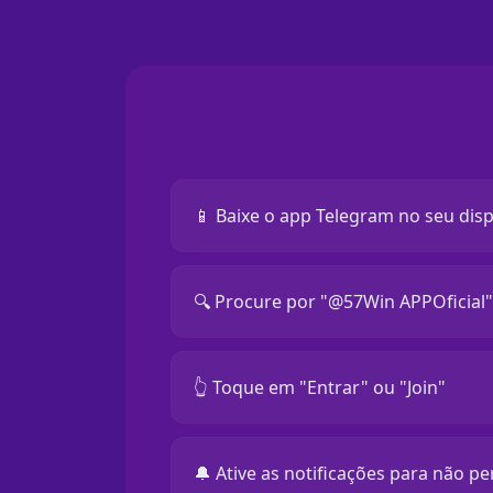
📱 Baixe o app Telegram no seu disp
🔍 Procure por "@57Win APPOficial"
👆 Toque em "Entrar" ou "Join"
🔔 Ative as notificações para não p