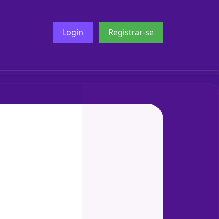
Login
Registrar-se