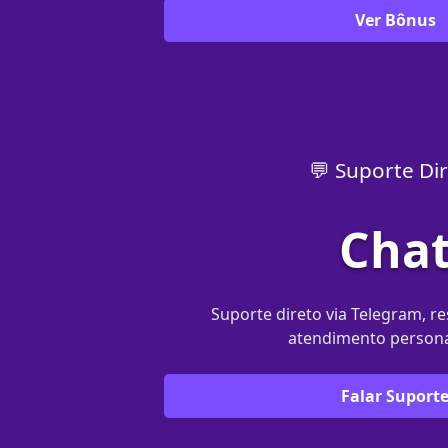
Ver Bônus
💬 Suporte Di
Cha
Suporte direto via Telegram, r
atendimento persona
Falar Suport