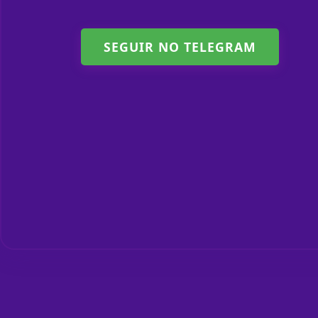
SEGUIR NO TELEGRAM