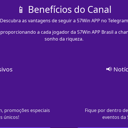
📱 Benefícios do Canal
Descubra as vantagens de seguir a 57Win APP no Telegra
, proporcionando a cada jogador da 57Win APP Brasil a chan
sonho da riqueza.
sivos
📢 Notí
m, promoções especiais
Fique por dentro d
s únicos!
eventos da 