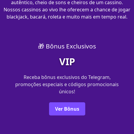
autêntico, cheio de sons e cheiros de um cassino.
Nossos cassinos ao vivo lhe oferecem a chance de jogar
blackjack, bacará, roleta e muito mais em tempo real.
🎁 Bônus Exclusivos
VIP
Receba bônus exclusivos do Telegram,
promoções especiais e códigos promocionais
únicos!
Ver Bônus