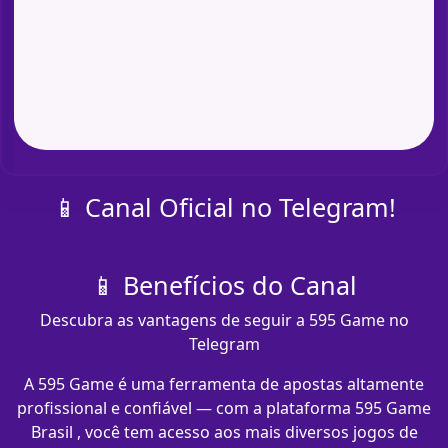
📱 Canal Oficial no Telegram!
📱 Benefícios do Canal
Descubra as vantagens de seguir a 595 Game no
Telegram
A 595 Game é uma ferramenta de apostas altamente
profissional e confiável — com a plataforma 595 Game
Brasil , você tem acesso aos mais diversos jogos de