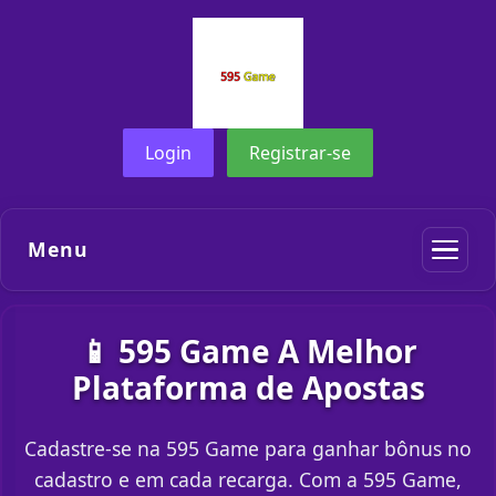
Login
Registrar-se
Menu
📱 595 Game A Melhor
Plataforma de Apostas
Cadastre-se na 595 Game para ganhar bônus no
cadastro e em cada recarga. Com a 595 Game,