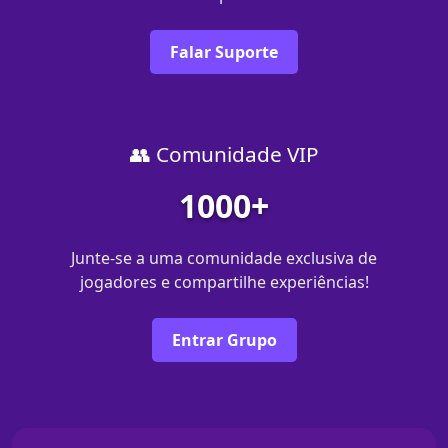
Falar Suporte
👥 Comunidade VIP
1000+
Junte-se a uma comunidade exclusiva de
jogadores e compartilhe experiências!
Entrar Grupo