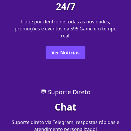
24/7
Fique por dentro de todas as novidades,
promoções e eventos da 595 Game em tempo
real!
Ver Notícias
💬 Suporte Direto
Chat
Suporte direto via Telegram, respostas rápidas e
atendimento personalizado!