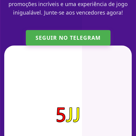
promoções incríveis e uma experiência de jogo
inigualável. Junte-se aos vencedores agora!
SEGUIR NO TELEGRAM