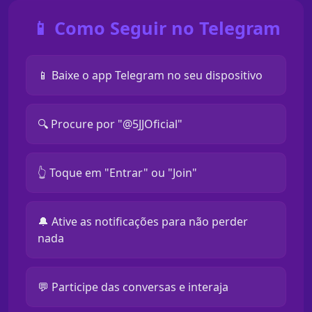
📱 Como Seguir no Telegram
📱 Baixe o app Telegram no seu dispositivo
🔍 Procure por "@5JJOficial"
👆 Toque em "Entrar" ou "Join"
🔔 Ative as notificações para não perder
nada
💬 Participe das conversas e interaja