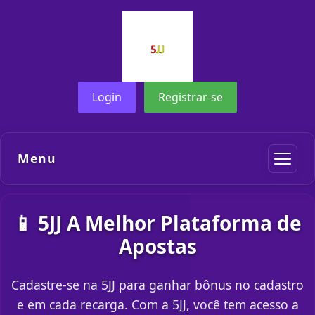
Login
Registrar-se
Menu
📱 5JJ A Melhor Plataforma de
Apostas
Cadastre-se na 5JJ para ganhar bônus no cadastro
e em cada recarga. Com a 5JJ, você tem acesso a