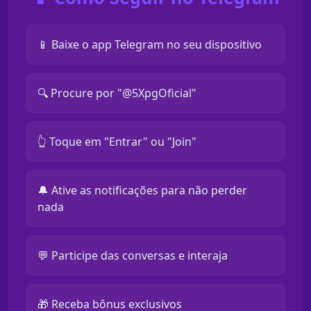
📱 Baixe o app Telegram no seu dispositivo
🔍 Procure por "@5XpgOficial"
👆 Toque em "Entrar" ou "Join"
🔔 Ative as notificações para não perder
nada
💬 Participe das conversas e interaja
🎁 Receba bônus exclusivos