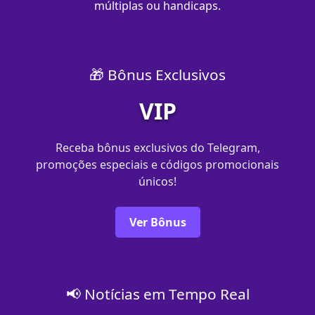
múltiplas ou handicaps.
🎁 Bônus Exclusivos
VIP
Receba bônus exclusivos do Telegram,
promoções especiais e códigos promocionais
únicos!
Ver Bônus
📢 Notícias em Tempo Real