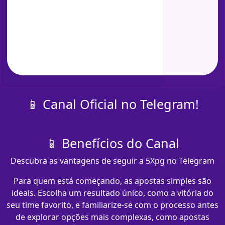
📱 Canal Oficial no Telegram!
📱 Benefícios do Canal
Descubra as vantagens de seguir a 5Xpg no Telegram
Para quem está começando, as apostas simples são
ideais. Escolha um resultado único, como a vitória do
seu time favorito, e familiarize-se com o processo antes
de explorar opções mais complexas, como apostas