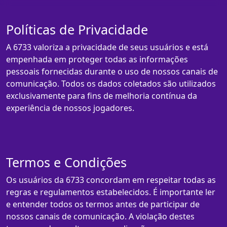
Políticas de Privacidade
A 6733 valoriza a privacidade de seus usuários e está
empenhada em proteger todas as informações
pessoais fornecidas durante o uso de nossos canais de
comunicação. Todos os dados coletados são utilizados
exclusivamente para fins de melhoria contínua da
experiência de nossos jogadores.
Termos e Condições
Os usuários da 6733 concordam em respeitar todas as
regras e regulamentos estabelecidos. É importante ler
e entender todos os termos antes de participar de
nossos canais de comunicação. A violação destes