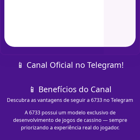
📱 Canal Oficial no Telegram!
📱 Benefícios do Canal
Descubra as vantagens de seguir a 6733 no Telegram
A 6733 possui um modelo exclusivo de
desenvolvimento de jogos de cassino — sempre
priorizando a experiência real do jogador.