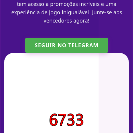
tem acesso a promoções incríveis e uma
experiência de jogo inigualável. Junte-se aos
vencedores agora!
SEGUIR NO TELEGRAM