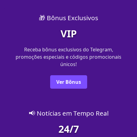
🎁 Bônus Exclusivos
VIP
Receba bônus exclusivos do Telegram,
promoções especiais e códigos promocionais
únicos!
Ver Bônus
📢 Notícias em Tempo Real
24/7