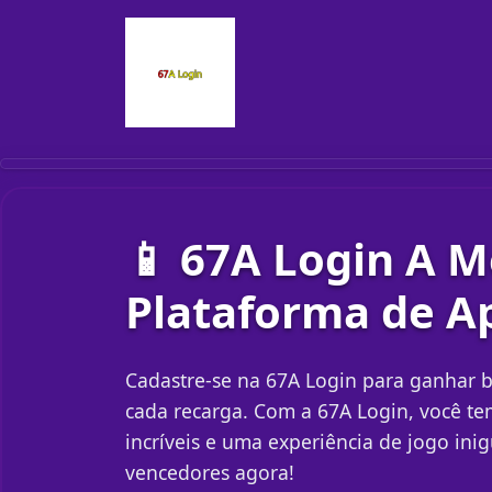
📱 67A Login A M
Plataforma de A
Cadastre-se na 67A Login para ganhar 
cada recarga. Com a 67A Login, você t
incríveis e uma experiência de jogo inig
vencedores agora!