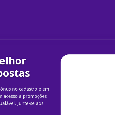
elhor
postas
bônus no cadastro e em
em acesso a promoções
ualável. Junte-se aos