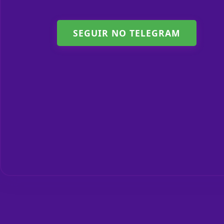
SEGUIR NO TELEGRAM