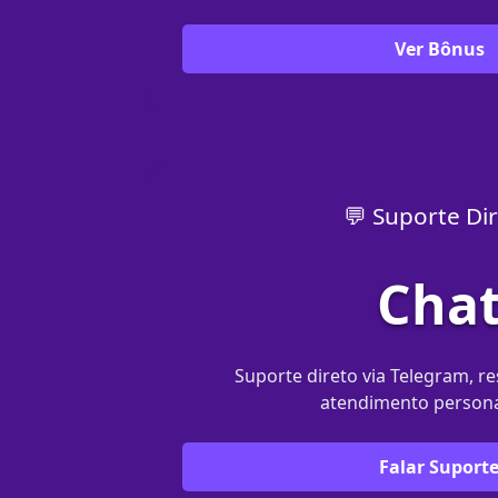
Ver Bônus
💬 Suporte Di
Cha
Suporte direto via Telegram, r
atendimento persona
Falar Suport