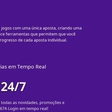
 jogos com uma única aposta, criando uma
rece ferramentas que permitem que você
ogresso de cada aposta individual.
cias em Tempo Real
24/7
e todas as novidades, promoções e
 67A Login em tempo real!