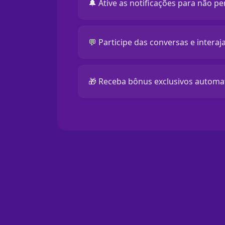
🔔 Ative as notificações para não p
💬 Participe das conversas e interaj
🎁 Receba bônus exclusivos autom