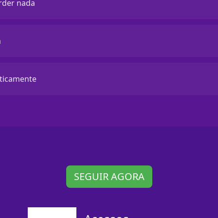
erder nada
a
aticamente
SEGUIR AGORA