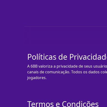
Políticas de Privacida
A 6BB valoriza a privacidade de seus usuár
canais de comunicação. Todos os dados cole
jogadores.
Termos e Condições