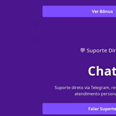
Ver Bônus
💬 Suporte Di
Cha
Suporte direto via Telegram, r
atendimento persona
Falar Suport