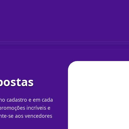
postas
no cadastro e em cada
promoções incríveis e
unte-se aos vencedores