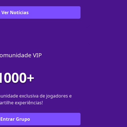
Ver Notícias
Comunidade VIP
1000+
unidade exclusiva de jogadores e
rtilhe experiências!
Entrar Grupo