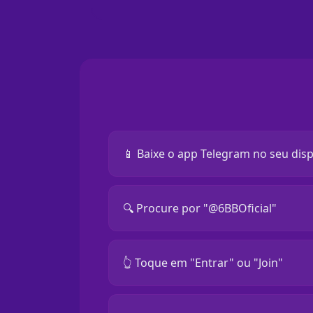
📱 Baixe o app Telegram no seu disp
🔍 Procure por "@6BBOficial"
👆 Toque em "Entrar" ou "Join"