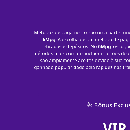
Métodos de pagamento são uma parte funda
6Mpg
. A escolha de um método de pag
retiradas e depósitos. No
6Mpg
, os jog
métodos mais comuns incluem cartões de créd
são amplamente aceitos devido à sua conve
ganhado popularidade pela rapidez nas tran
🎁 Bônus Exclu
VIP