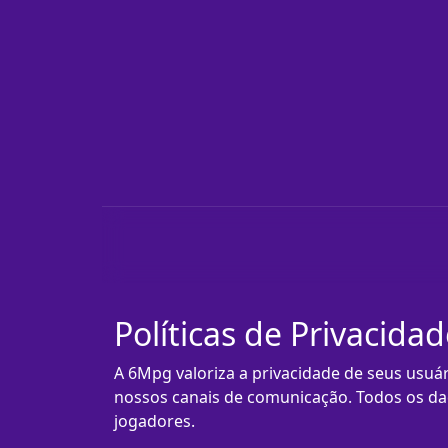
Políticas de Privacida
A 6Mpg valoriza a privacidade de seus usu
nossos canais de comunicação. Todos os dad
jogadores.