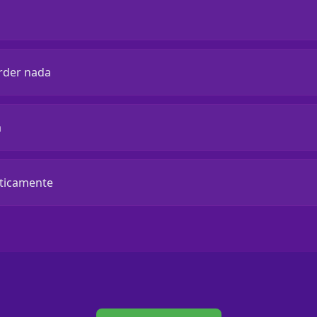
erder nada
a
aticamente