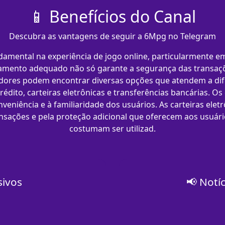
📱 Benefícios do Canal
Descubra as vantagens de seguir a 6Mpg no Telegram
mental na experiência de jogo online, particularmente em
amento adequado não só garante a segurança das transaçõ
adores podem encontrar diversas opções que atendem a dif
ito, carteiras eletrônicas e transferências bancárias. Os
niência e à familiaridade dos usuários. As carteiras eletrô
sações e pela proteção adicional que oferecem aos usuário
costumam ser utilizad.
sivos
📢 Notí