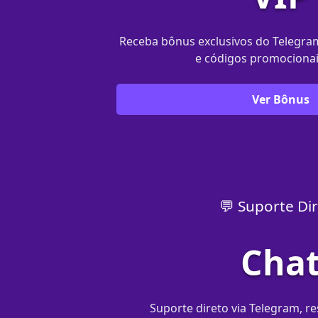
Receba bônus exclusivos do Telegra
e códigos promocionai
Ver Bônus
💬 Suporte Di
Cha
Suporte direto via Telegram, r