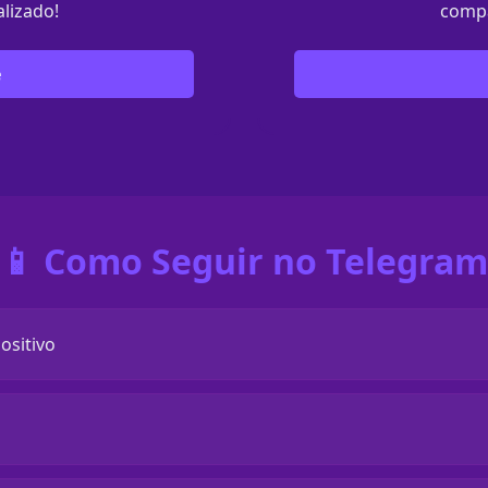
lizado!
compa
e
📱 Como Seguir no Telegram
ositivo