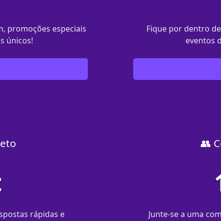
m, promoções especiais
Fique por dentro d
s únicos!
eventos 
reto
👥 
t
espostas rápidas e
Junte-se a uma com