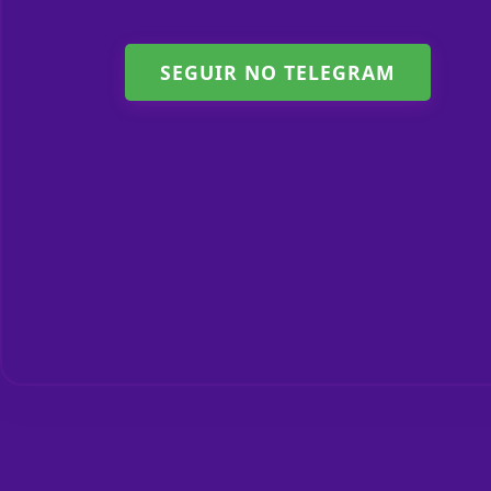
SEGUIR NO TELEGRAM