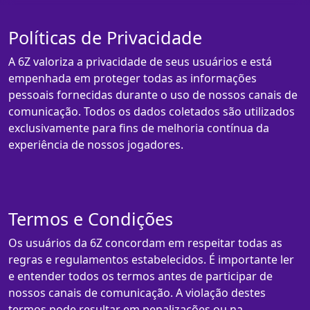
Políticas de Privacidade
A 6Z valoriza a privacidade de seus usuários e está
empenhada em proteger todas as informações
pessoais fornecidas durante o uso de nossos canais de
comunicação. Todos os dados coletados são utilizados
exclusivamente para fins de melhoria contínua da
experiência de nossos jogadores.
Termos e Condições
Os usuários da 6Z concordam em respeitar todas as
regras e regulamentos estabelecidos. É importante ler
e entender todos os termos antes de participar de
nossos canais de comunicação. A violação destes
termos pode resultar em penalizações ou na