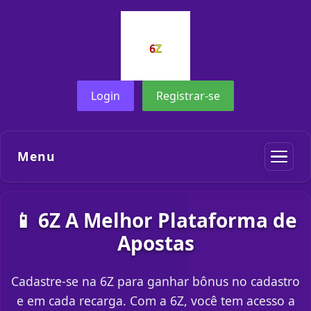
Login
Registrar-se
Menu
📱 6Z A Melhor Plataforma de
Apostas
Cadastre-se na 6Z para ganhar bônus no cadastro
e em cada recarga. Com a 6Z, você tem acesso a