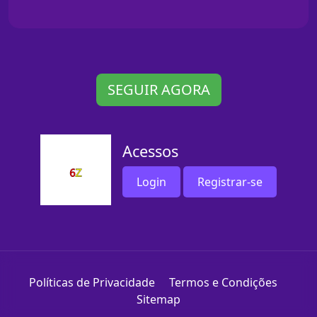
SEGUIR AGORA
Acessos
Login
Registrar-se
Políticas de Privacidade
Termos e Condições
Sitemap