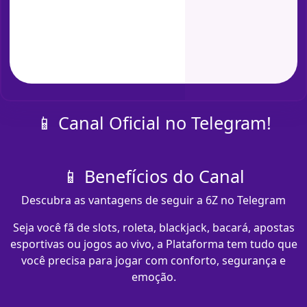
📱 Canal Oficial no Telegram!
📱 Benefícios do Canal
Descubra as vantagens de seguir a 6Z no Telegram
Seja você fã de slots, roleta, blackjack, bacará, apostas
esportivas ou jogos ao vivo, a Plataforma tem tudo que
você precisa para jogar com conforto, segurança e
emoção.