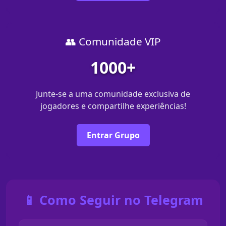
👥 Comunidade VIP
1000+
Junte-se a uma comunidade exclusiva de
jogadores e compartilhe experiências!
Entrar Grupo
📱 Como Seguir no Telegram