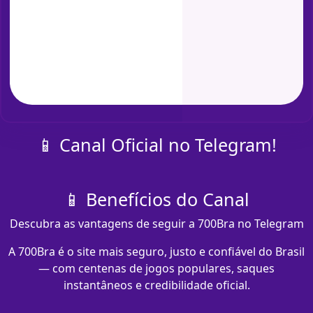
📱 Canal Oficial no Telegram!
📱 Benefícios do Canal
Descubra as vantagens de seguir a 700Bra no Telegram
A 700Bra é o site mais seguro, justo e confiável do Brasil
— com centenas de jogos populares, saques
instantâneos e credibilidade oficial.