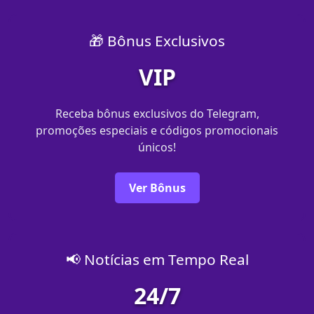
🎁 Bônus Exclusivos
VIP
Receba bônus exclusivos do Telegram,
promoções especiais e códigos promocionais
únicos!
Ver Bônus
📢 Notícias em Tempo Real
24/7