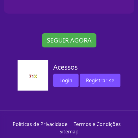
SEGUIR AGORA
Acessos
Login
Registrar-se
Políticas de Privacidade
Termos e Condições
Sitemap