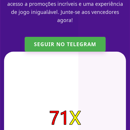
acesso a promoções incríveis e uma experiência
de jogo inigualável. Junte-se aos vencedores
agora!
SEGUIR NO TELEGRAM