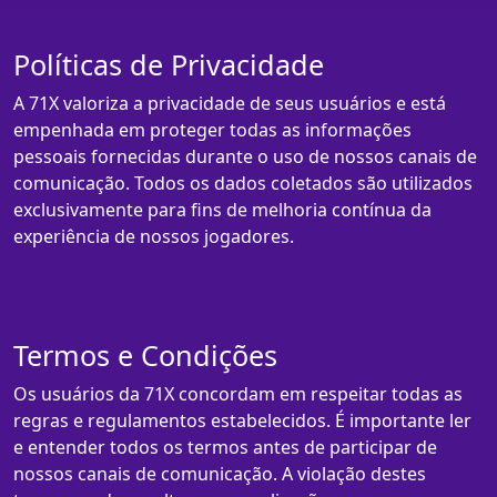
Políticas de Privacidade
A 71X valoriza a privacidade de seus usuários e está
empenhada em proteger todas as informações
pessoais fornecidas durante o uso de nossos canais de
comunicação. Todos os dados coletados são utilizados
exclusivamente para fins de melhoria contínua da
experiência de nossos jogadores.
Termos e Condições
Os usuários da 71X concordam em respeitar todas as
regras e regulamentos estabelecidos. É importante ler
e entender todos os termos antes de participar de
nossos canais de comunicação. A violação destes