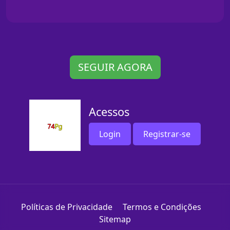
SEGUIR AGORA
Acessos
Login
Registrar-se
Políticas de Privacidade
Termos e Condições
Sitemap