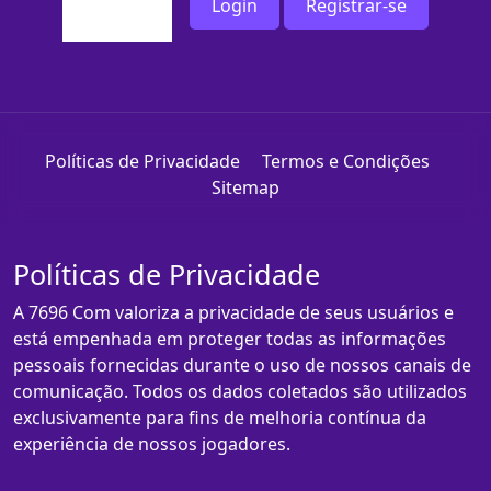
Login
Registrar-se
Políticas de Privacidade
Termos e Condições
Sitemap
Políticas de Privacidade
A 7696 Com valoriza a privacidade de seus usuários e
está empenhada em proteger todas as informações
pessoais fornecidas durante o uso de nossos canais de
comunicação. Todos os dados coletados são utilizados
exclusivamente para fins de melhoria contínua da
experiência de nossos jogadores.