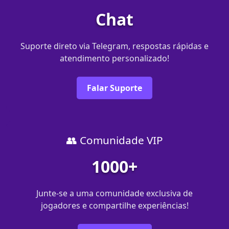
Chat
Suporte direto via Telegram, respostas rápidas e
atendimento personalizado!
Falar Suporte
👥 Comunidade VIP
1000+
Junte-se a uma comunidade exclusiva de
jogadores e compartilhe experiências!