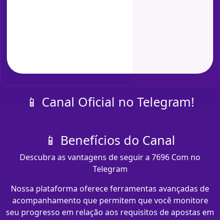
📱 Canal Oficial no Telegram!
📱 Benefícios do Canal
Descubra as vantagens de seguir a 7696 Com no
Telegram
Nossa plataforma oferece ferramentas avançadas de
acompanhamento que permitem que você monitore
seu progresso em relação aos requisitos de apostas em