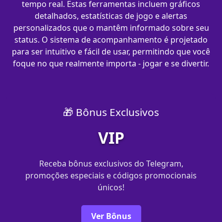
tempo real. Estas ferramentas incluem gráficos
detalhados, estatísticas de jogo e alertas
personalizados que o mantêm informado sobre seu
status. O sistema de acompanhamento é projetado
para ser intuitivo e fácil de usar, permitindo que você
foque no que realmente importa - jogar e se divertir.
🎁 Bônus Exclusivos
VIP
Receba bônus exclusivos do Telegram,
promoções especiais e códigos promocionais
únicos!
Ver Bônus