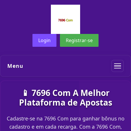
Login
Registrar-se
Menu
📱 7696 Com A Melhor
Plataforma de Apostas
Cadastre-se na 7696 Com para ganhar bônus no
cadastro e em cada recarga. Com a 7696 Com,