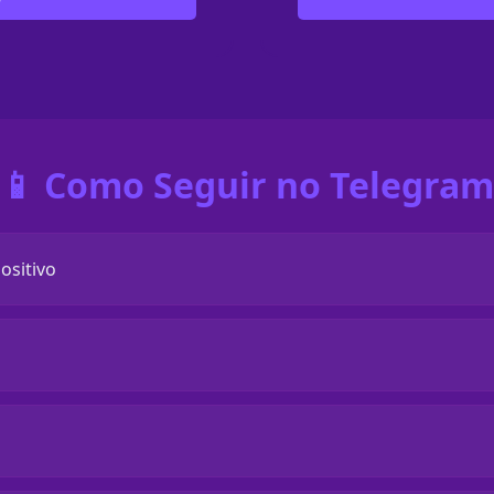
📱 Como Seguir no Telegram
ositivo