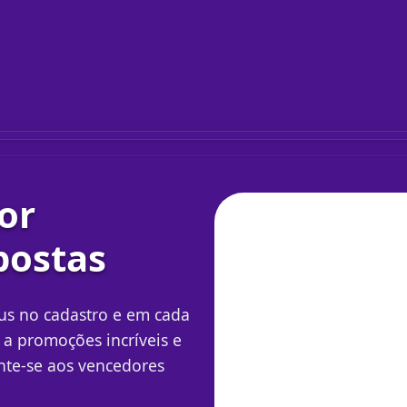
or
postas
us no cadastro e em cada
 a promoções incríveis e
unte-se aos vencedores