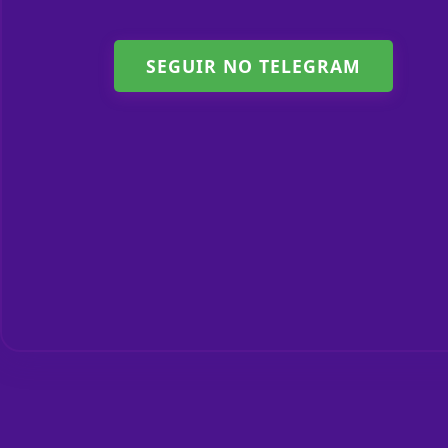
SEGUIR NO TELEGRAM