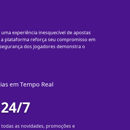
uma experiência inesquecível de apostas
s, a plataforma reforça seu compromisso em
a segurança dos jogadores demonstra o
cias em Tempo Real
24/7
e todas as novidades, promoções e