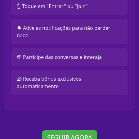
👆 Toque em "Entrar" ou "Join"
🔔 Ative as notificações para não perder
nada
💬 Participe das conversas e interaja
🎁 Receba bônus exclusivos
automaticamente
SEGUIR AGORA