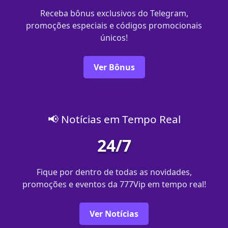
Receba bônus exclusivos do Telegram,
promoções especiais e códigos promocionais
únicos!
Ver Bônus
📢 Notícias em Tempo Real
24/7
Fique por dentro de todas as novidades,
promoções e eventos da 777Vip em tempo real!
Ver Notícias