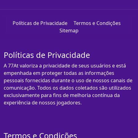
Políticas de Privacidade
Termos e Condições
Sitemap
Políticas de Privacidade
A 77At valoriza a privacidade de seus usuários e está
empenhada em proteger todas as informações
pessoais fornecidas durante o uso de nossos canais de
comunicação. Todos os dados coletados são utilizados
exclusivamente para fins de melhoria contínua da
experiência de nossos jogadores.
Termos e Condições