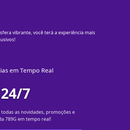
fera vibrante, você terá a experiência mais
usivos!
cias em Tempo Real
24/7
e todas as novidades, promoções e
da 789G em tempo real!