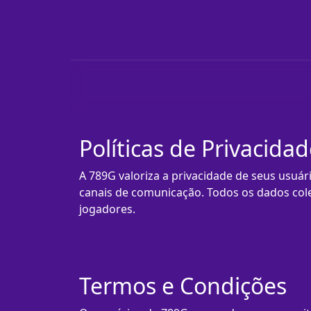
Políticas de Privacida
A 789G valoriza a privacidade de seus usuá
canais de comunicação. Todos os dados cole
jogadores.
Termos e Condições