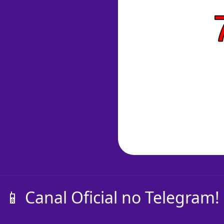
📱 Canal Oficial no Telegram!