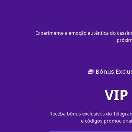
Experimente a emoção autêntica do cassino 
próxim
🎁 Bônus Exclu
VIP
Receba bônus exclusivos do Telegra
e códigos promocionai