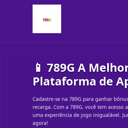
📱 789G A Melho
Plataforma de A
Cadastre-se na 789G para ganhar bônus
recarga. Com a 789G, você tem acesso a
uma experiência de jogo inigualável. J
agora!