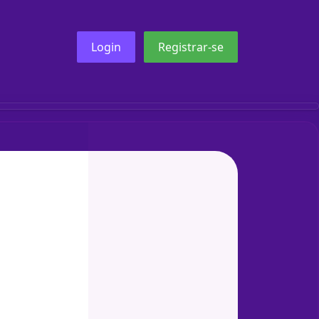
Login
Registrar-se