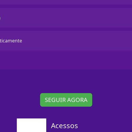
a
aticamente
SEGUIR AGORA
Acessos