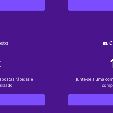
reto
👥 
t
espostas rápidas e
Junte-se a uma com
lizado!
compa
e