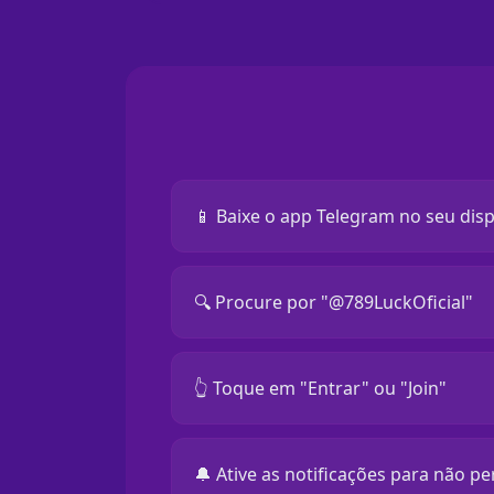
📱 Baixe o app Telegram no seu disp
🔍 Procure por "@789LuckOficial"
👆 Toque em "Entrar" ou "Join"
🔔 Ative as notificações para não p