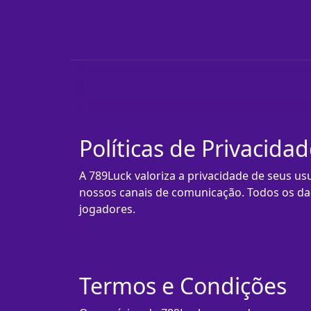
Políticas de Privacida
A 789Luck valoriza a privacidade de seus u
nossos canais de comunicação. Todos os dad
jogadores.
Termos e Condições