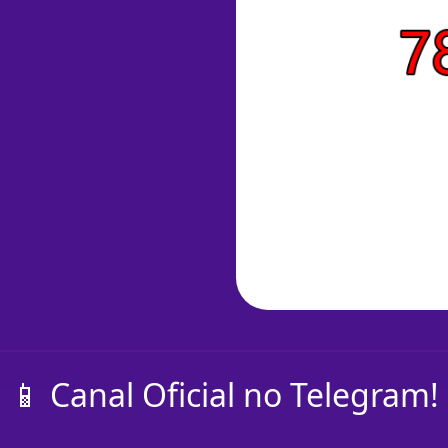
📱 Canal Oficial no Telegram!