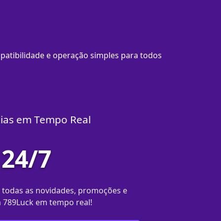
patibilidade e operação simples para todos
cias em Tempo Real
24/7
e todas as novidades, promoções e
a 789Luck em tempo real!