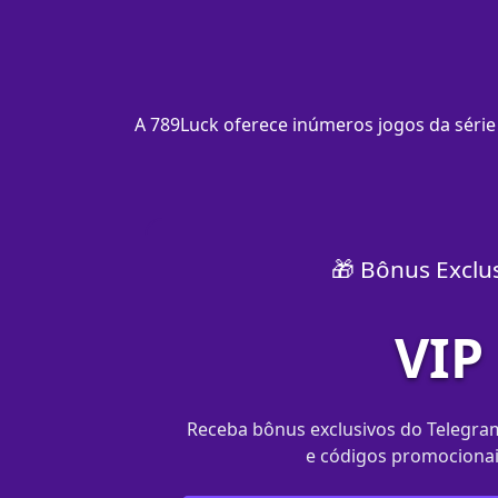
A 789Luck oferece inúmeros jogos da série
🎁 Bônus Exclu
VIP
Receba bônus exclusivos do Telegra
e códigos promocionai