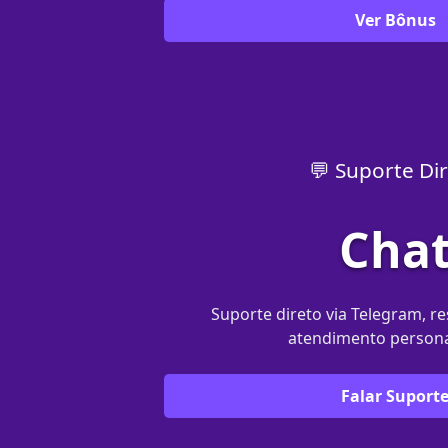
Ver Bônus
💬 Suporte Di
Cha
Suporte direto via Telegram, r
atendimento persona
Falar Suport