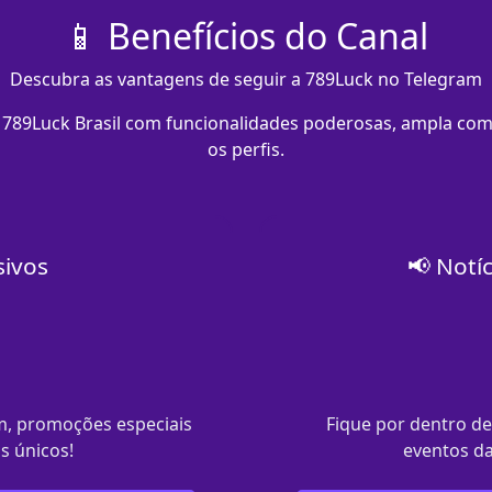
📱 Benefícios do Canal
Descubra as vantagens de seguir a 789Luck no Telegram
 789Luck Brasil com funcionalidades poderosas, ampla com
os perfis.
sivos
📢 Notí
m, promoções especiais
Fique por dentro d
s únicos!
eventos d