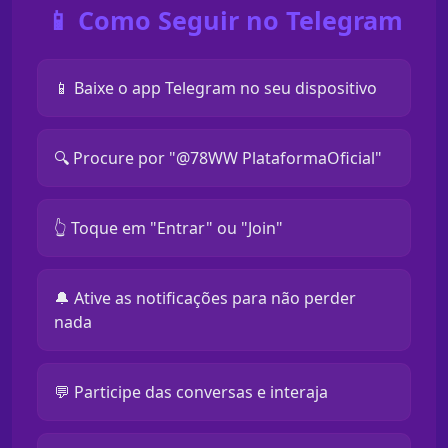
📱 Como Seguir no Telegram
📱 Baixe o app Telegram no seu dispositivo
🔍 Procure por "@78WW PlataformaOficial"
👆 Toque em "Entrar" ou "Join"
🔔 Ative as notificações para não perder
nada
💬 Participe das conversas e interaja