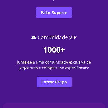
Falar Suporte
👥 Comunidade VIP
1000+
Junte-se a uma comunidade exclusiva de
jogadores e compartilhe experiências!
Entrar Grupo