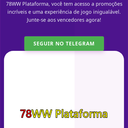
78WW Plataforma, você tem acesso a promoções
incríveis e uma experiência de jogo inigualável.
Junte-se aos vencedores agora!
SEGUIR NO TELEGRAM