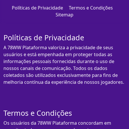
Políticas de Privacidade
Termos e Condições
Sitemap
Políticas de Privacidade
A 78WW Plataforma valoriza a privacidade de seus
usuários e está empenhada em proteger todas as
informações pessoais fornecidas durante o uso de
nossos canais de comunicação. Todos os dados
coletados são utilizados exclusivamente para fins de
melhoria contínua da experiência de nossos jogadores.
Termos e Condições
Os usuários da 78WW Plataforma concordam em