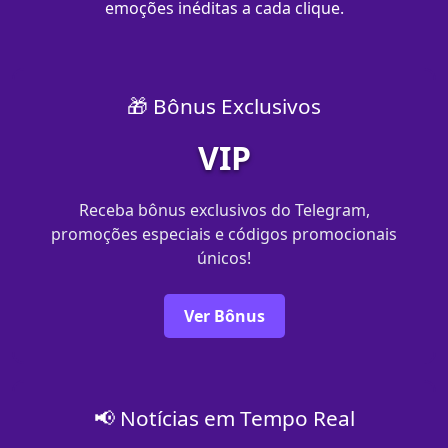
emoções inéditas a cada clique.
🎁 Bônus Exclusivos
VIP
Receba bônus exclusivos do Telegram,
promoções especiais e códigos promocionais
únicos!
Ver Bônus
📢 Notícias em Tempo Real