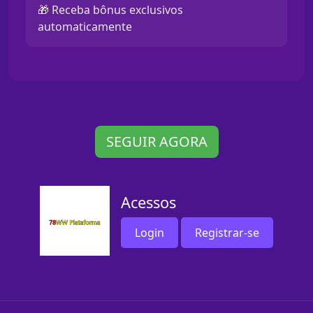
🎁 Receba bônus exclusivos
automaticamente
SEGUIR AGORA
Acessos
Login
Registrar-se