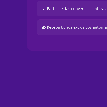
💬 Participe das conversas e interaj
🎁 Receba bônus exclusivos autom