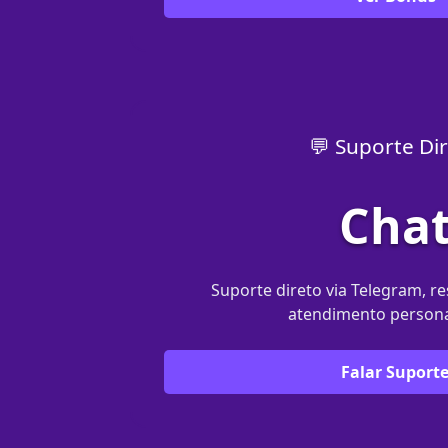
💬 Suporte Di
Cha
Suporte direto via Telegram, r
atendimento persona
Falar Suport