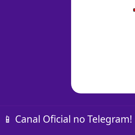
📱 Canal Oficial no Telegram!