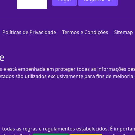
Políticas de Privacidade
Termos e Condições
Sitemap
de
ios e está empenhada em proteger todas as informações pe
tados são utilizados exclusivamente para fins de melhoria
todas as regras e regulamentos estabelecidos. É importan