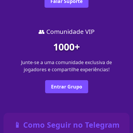
Falar Suporte
👥 Comunidade VIP
1000+
Junte-se a uma comunidade exclusiva de
jogadores e compartilhe experiências!
Entrar Grupo
📱 Como Seguir no Telegram