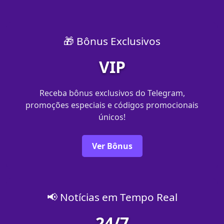
🎁 Bônus Exclusivos
VIP
Receba bônus exclusivos do Telegram,
promoções especiais e códigos promocionais
únicos!
Ver Bônus
📢 Notícias em Tempo Real
24/7