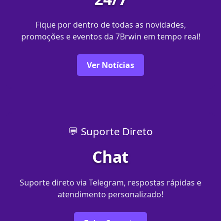
Fique por dentro de todas as novidades,
promoções e eventos da 7Brwin em tempo real!
Ver Notícias
💬 Suporte Direto
Chat
Suporte direto via Telegram, respostas rápidas e
atendimento personalizado!