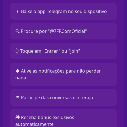
📱 Baixe o app Telegram no seu dispositivo
🔍 Procure por "@7FF.ComOficial"
👆 Toque em "Entrar" ou "Join"
🔔 Ative as notificações para não perder
nada
💬 Participe das conversas e interaja
🎁 Receba bônus exclusivos
automaticamente