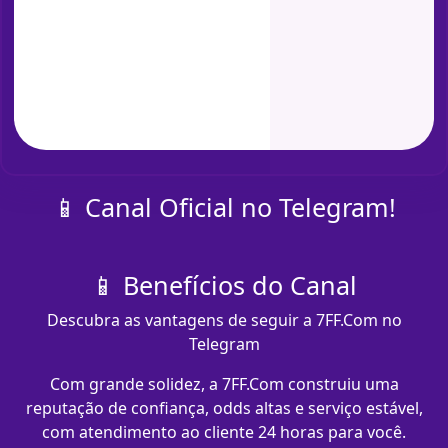
📱 Canal Oficial no Telegram!
📱 Benefícios do Canal
Descubra as vantagens de seguir a 7FF.Com no
Telegram
Com grande solidez, a 7FF.Com construiu uma
reputação de confiança, odds altas e serviço estável,
com atendimento ao cliente 24 horas para você.