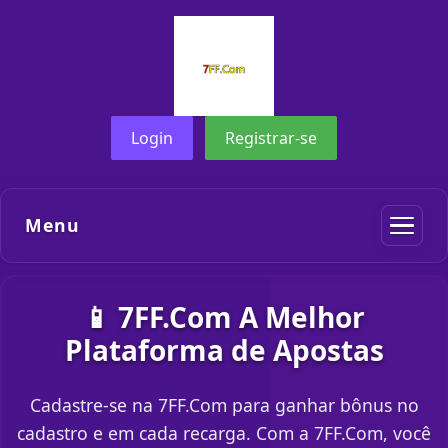
Login
Registrar-se
Menu
📱 7FF.Com A Melhor
Plataforma de Apostas
Cadastre-se na 7FF.Com para ganhar bônus no
cadastro e em cada recarga. Com a 7FF.Com, você