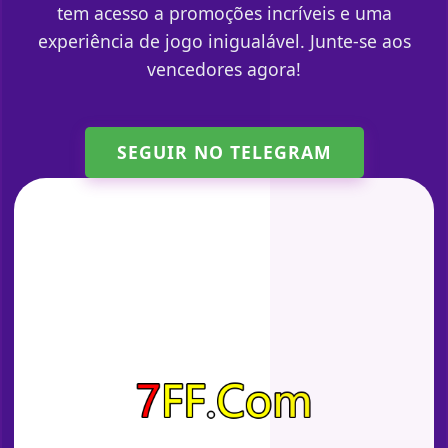
tem acesso a promoções incríveis e uma
experiência de jogo inigualável. Junte-se aos
vencedores agora!
SEGUIR NO TELEGRAM