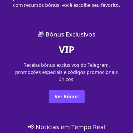
com recursos bônus, você escolhe seu favorito.
🎁 Bônus Exclusivos
VIP
Receba bônus exclusivos do Telegram,
promoções especiais e códigos promocionais
únicos!
Ver Bônus
📢 Notícias em Tempo Real