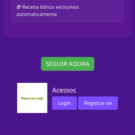
🎁 Receba bônus exclusivos
automaticamente
SEGUIR AGORA
Acessos
Login
Registrar-se