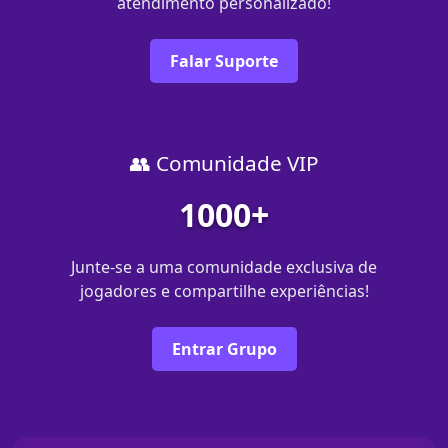
atendimento personalizado!
Falar Suporte
👥 Comunidade VIP
1000+
Junte-se a uma comunidade exclusiva de
jogadores e compartilhe experiências!
Entrar Grupo