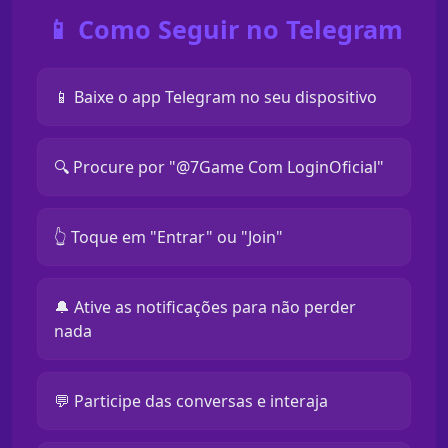
📱 Como Seguir no Telegram
📱 Baixe o app Telegram no seu dispositivo
🔍 Procure por "@7Game Com LoginOficial"
👆 Toque em "Entrar" ou "Join"
🔔 Ative as notificações para não perder
nada
💬 Participe das conversas e interaja