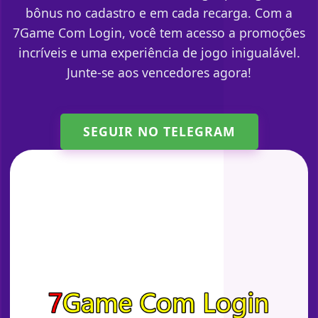
bônus no cadastro e em cada recarga. Com a
7Game Com Login, você tem acesso a promoções
incríveis e uma experiência de jogo inigualável.
Junte-se aos vencedores agora!
SEGUIR NO TELEGRAM